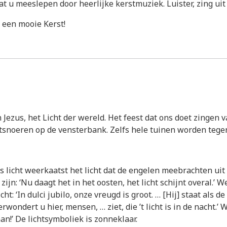
u meeslepen door heerlijke kerstmuziek. Luister, zing uit vol
n een mooie Kerst!
 Jezus, het Licht der wereld. Het feest dat ons doet zingen va
chtsnoeren op de vensterbank. Zelfs hele tuinen worden tegen
ns licht weerkaatst het licht dat de engelen meebrachten uit
n: ‘Nu daagt het in het oosten, het licht schijnt overal.’ W
licht: ‘In dulci jubilo, onze vreugd is groot. … [Hij] staat al
rwondert u hier, mensen, … ziet, die ’t licht is in de nacht.’
aan!’ De lichtsymboliek is zonneklaar.