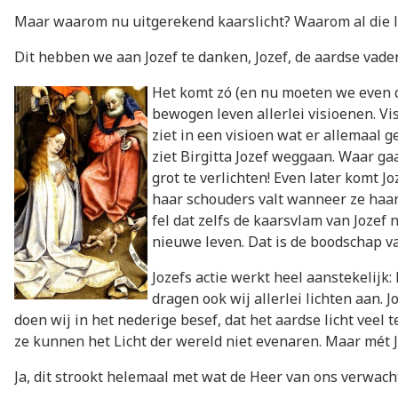
Maar waarom nu uitgerekend kaarslicht? Waarom al die li
Dit hebben we aan Jozef te danken, Jozef, de aardse vader
Het komt zó (en nu moeten we even d
bewogen leven allerlei visioenen. Vi
ziet in een visioen wat er allemaal 
ziet Birgitta Jozef weggaan. Waar ga
grot te verlichten! Even later komt 
haar schouders valt wanneer ze haar 
fel dat zelfs de kaarsvlam van Jozef 
nieuwe leven. Dat is de boodschap va
Jozefs actie werkt heel aanstekelijk:
dragen ook wij allerlei lichten aan. 
doen wij in het nederige besef, dat het aardse licht veel 
ze kunnen het Licht der wereld niet evenaren. Maar mét Joz
Ja, dit strookt helemaal met wat de Heer van ons verwacht.