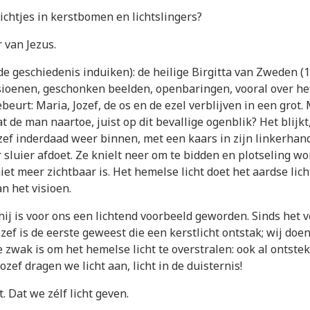
chtjes in kerstbomen en lichtslingers?
 van Jezus.
e geschiedenis induiken): de heilige Birgitta van Zweden (
sioenen, geschonken beelden, openbaringen, vooral over het
gebeurt: Maria, Jozef, de os en de ezel verblijven in een gr
at de man naartoe, juist op dit bevallige ogenblik? Het blij
Jozef inderdaad weer binnen, met een kaars in zijn linkerha
sluier afdoet. Ze knielt neer om te bidden en plotseling wor
niet meer zichtbaar is. Het hemelse licht doet het aardse lich
n het visioen.
 hij is voor ons een lichtend voorbeeld geworden. Sinds het v
Jozef is de eerste geweest die een kerstlicht ontstak; wij doe
te zwak is om het hemelse licht te overstralen: ook al ontste
ef dragen we licht aan, licht in de duisternis!
 Dat we zélf licht geven.