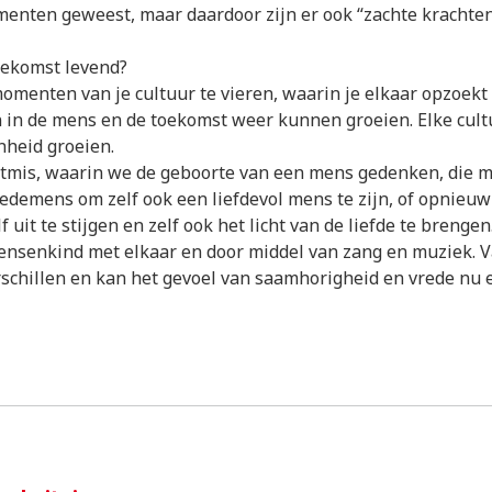
menten geweest, maar daardoor zijn er ook “zachte krachte
toekomst levend?
menten van je cultuur te vieren, waarin je elkaar opzoekt e
n in de mens en de toekomst weer kunnen groeien. Elke cu
heid groeien.
mis, waarin we de geboorte van een mens gedenken, die met
demens om zelf ook een liefdevol mens te zijn, of opnieuw t
 uit te stijgen en zelf ook het licht van de liefde te brengen
ensenkind met elkaar en door middel van zang en muziek. 
verschillen en kan het gevoel van saamhorigheid en vrede nu