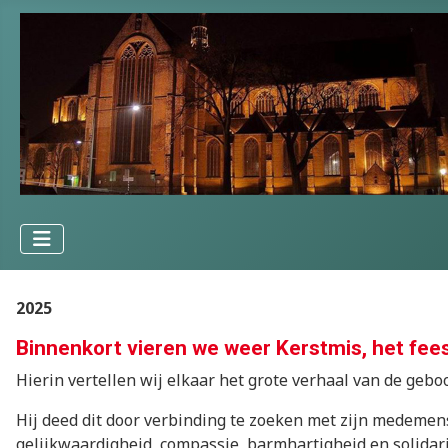
2025
Binnenkort vieren we weer Kerstmis, het feest
Hierin vertellen wij elkaar het grote verhaal van de geboo
Hij deed dit door verbinding te zoeken met zijn medemens
gelijkwaardigheid, compassie, barmhartigheid en solidarit