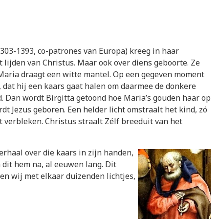
1303-1393, co-patrones van Europa) kreeg in haar
 lijden van Christus. Maar ook over diens geboorte. Ze
ot. Maria draagt een witte mantel. Op een gegeven moment
kt, dat hij een kaars gaat halen om daarmee de donkere
nd. Dan wordt Birgitta getoond hoe Maria’s gouden haar op
dt Jezus geboren. Een helder licht omstraalt het kind, zó
t verbleken. Christus straalt Zélf breeduit van het
erhaal over die kaars in zijn handen,
n dit hem na, al eeuwen lang. Dit
ken wij met elkaar duizenden lichtjes,