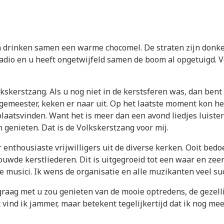
r en drinken samen een warme chocomel. De straten zijn donke
dio en u heeft ongetwijfeld samen de boom al opgetuigd. Voo
olkskerstzang. Als u nog niet in de kerstsferen was, dan bent
rgemeester, keken er naar uit. Op het laatste moment kon he
 plaatsvinden. Want het is meer dan een avond liedjes luis
n genieten. Dat is de Volkskerstzang voor mij.
 enthousiaste vrijwilligers uit de diverse kerken. Ooit bed
rouwde kerstliederen. Dit is uitgegroeid tot een waar en ze
e musici. Ik wens de organisatie en alle muzikanten veel suc
ik graag met u zou genieten van de mooie optredens, de gezell
vind ik jammer, maar betekent tegelijkertijd dat ik nog meer